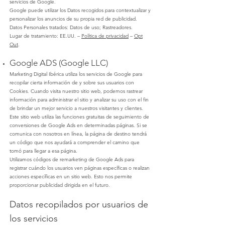
servicios de Google.
Google puede utilizar los Datos recogidos para contextualizar y
personalizar los anuncios de su propia red de publicidad.
Datos Personales tratados: Datos de uso; Rastreadores.
Lugar de tratamiento: EE.UU. –
Política de privacidad
–
Opt
Out
.
Google ADS (Google LLC)
Marketing Digital Ibérica
utiliza los servicios de Google para
recopilar cierta información de y sobre sus usuarios con
Cookies. Cuando visita nuestro sitio web, podemos rastrear
información para administrar el sitio y analizar su uso con el fin
de brindar un mejor servicio a nuestros visitantes y clientes.
Este sitio web utiliza las funciones gratuitas de seguimiento de
conversiones de Google Ads en determinadas páginas. Si se
comunica con nosotros en línea, la página de destino tendrá
un código que nos ayudará a comprender el camino que
tomó para llegar a esa página.
Utilizamos códigos de remarketing de Google Ads para
registrar cuándo los usuarios ven páginas específicas o realizan
acciones específicas en un sitio web. Esto nos permite
proporcionar publicidad dirigida en el futuro.
Datos recopilados por usuarios de
los servicios