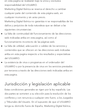
en esta pagina se realizarán bajo la única y exclusiva
responsabilidad del USUARIO.
Marketing Digital Ibérica
se reserva el derecho a cambiar
cualquier parte del contenido de esta página web, en
cualquier momento y sin aviso previo.
Marketing Digital Ibérica
no garantiza ni se responsabiliza de los
daños y perjuicios de toda naturaleza que se deban a las
siguientes circunstancias:
La falta de continuidad del funcionamiento de las direcciones
web indicadas arriba en esta pagina, así como al
funcionamiento incorrecto de las páginas web.
La falta de utilidad, adecuación o validez de los servicios y
contenidos que se ofrecen en las direcciones web indicadas
arriba en esta pagina respecto a los resultados y expectativas
del USUARIO.
La existencia de virus o programas en el ordenador del
USUARIO o por la presencia de virus en los servicios prestados
por terceros a través de las direcciones web indicadas arriba en
esta pagina.
Jurisdicción y legislación aplicable
Estas condiciones generales se rigen por la ley española. Las
dos partes se someten a su elección para la resolución de los
conflictos y con renuncia a cualquier otro fuero, a los Juzgados
y Tribunales del Usuario. En el supuesto de que el USUARIO
tenga su domicilio fuera de España,
Marketing Digital Ibérica
,