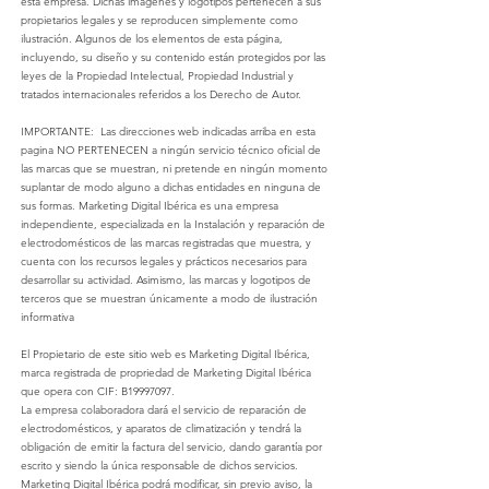
esta empresa. Dichas imágenes y logotipos pertenecen a sus
propietarios legales y se reproducen simplemente como
ilustración. Algunos de los elementos de esta página,
incluyendo, su diseño y su contenido están protegidos por las
leyes de la Propiedad Intelectual, Propiedad Industrial y
tratados internacionales referidos a los Derecho de Autor.
IMPORTANTE: Las direcciones web indicadas arriba en esta
pagina NO PERTENECEN a ningún servicio técnico oficial de
las marcas que se muestran, ni pretende en ningún momento
suplantar de modo alguno a dichas entidades en ninguna de
sus formas.
Marketing Digital Ibérica
es una empresa
independiente, especializada en la Instalación y reparación de
electrodomésticos de las marcas registradas que muestra, y
cuenta con los recursos legales y prácticos necesarios para
desarrollar su actividad. Asimismo, las marcas y logotipos de
terceros que se muestran únicamente a modo de ilustración
informativa
El Propietario de este sitio web es
Marketing Digital Ibérica
,
marca registrada de propriedad de
Marketing Digital Ibérica
que opera con CIF:
B19997097
.
La empresa colaboradora dará el servicio de reparación de
electrodomésticos, y aparatos de
climatización
y tendrá la
obligación de emitir la factura del servicio, dando garantía por
escrito y siendo la única responsable de dichos servicios.
Marketing Digital Ibérica
podrá modificar, sin previo aviso, la