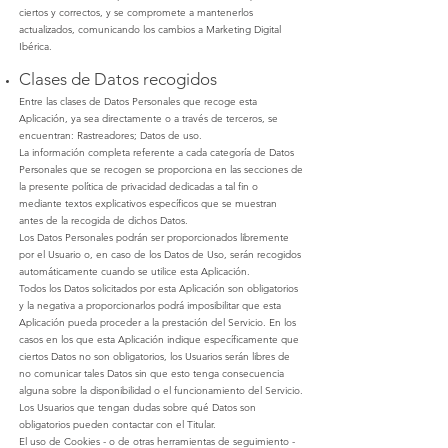
ciertos y correctos, y se compromete a mantenerlos
actualizados, comunicando los cambios a
Marketing Digital
Ibérica
.
Clases de Datos recogidos
Entre las clases de Datos Personales que recoge esta
Aplicación, ya sea directamente o a través de terceros, se
encuentran: Rastreadores; Datos de uso.
La información completa referente a cada categoría de Datos
Personales que se recogen se proporciona en las secciones de
la presente política de privacidad dedicadas a tal fin o
mediante textos explicativos específicos que se muestran
antes de la recogida de dichos Datos.
Los Datos Personales podrán ser proporcionados libremente
por el Usuario o, en caso de los Datos de Uso, serán recogidos
automáticamente cuando se utilice esta Aplicación.
Todos los Datos solicitados por esta Aplicación son obligatorios
y la negativa a proporcionarlos podrá imposibilitar que esta
Aplicación pueda proceder a la prestación del Servicio. En los
casos en los que esta Aplicación indique específicamente que
ciertos Datos no son obligatorios, los Usuarios serán libres de
no comunicar tales Datos sin que esto tenga consecuencia
alguna sobre la disponibilidad o el funcionamiento del Servicio.
Los Usuarios que tengan dudas sobre qué Datos son
obligatorios pueden contactar con el Titular.
El uso de Cookies - o de otras herramientas de seguimiento -