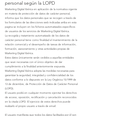
personal según la LOPD
Marketing Digital Ibérica
en aplicación de la normativa vigente
en materia de protección de datos de carácter personal,
informa que los datos personales que se recogen a través de
los formularios de las direcciones web indicadas arriba en esta
pagina se incluyen en los ficheros automatizados específicos
de usuarios de los servicios de
Marketing Digital Ibérica
.
La recogida y tratamiento automatizado de los datos de
carácter personal tiene como finalidad el mantenimiento de la
relación comercial y el desempeño de tareas de información,
formación, asesoramiento y otras actividades propias de
Marketing Digital Ibérica
.
Estos datos únicamente serán cedidos a aquellas entidades
que sean necesarias con el único objetivo de dar
cumplimiento a la finalidad anteriormente expuesta.
Marketing Digital Ibérica
adopta las medidas necesarias para
garantizar la seguridad, integridad y confidencialidad de los
datos conforme a lo dispuesto en la Ley Orgánica 15/1999 de
13 de diciembre, de Protección de Datos de Carácter Personal
(LOPD).
El usuario podrá en cualquier momento ejercitar los derechos
de acceso, oposición, rectificación y cancelación reconocidos
en la citada LOPD. El ejercicio de estos derechos puede
realizarlo el propio usuario a través de email:
El usuario manifiesta que todos los datos facilitados por él son