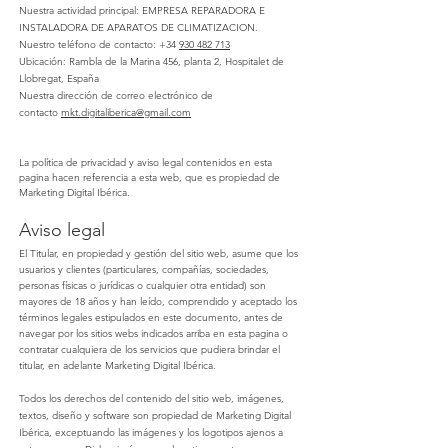
Nuestra actividad principal: EMPRESA REPARADORA E
INSTALADORA DE APARATOS DE CLIMATIZACION.
Nuestro teléfono de contacto: +34
930 482 713
Ubicación: Rambla de la Marina 456, planta 2, Hospitalet de
Llobregat, España
Nuestra dirección de correo electrónico de
contacto
mkt.digitaliberica@gmail.com
La política de privacidad y aviso legal contenidos en esta
pagina hacen referencia a esta web, que es
propiedad
de
Marketing Digital Ibérica
.
Aviso legal
El Titular, en propiedad y gestión del sitio web, asume que los
usuarios y clientes (particulares, compañías, sociedades,
personas físicas o jurídicas o cualquier otra entidad) son
mayores de 18 años y han leído, comprendido y aceptado los
términos legales estipulados en este documento, antes de
navegar por los sitios webs indicados arriba en esta pagina o
contratar cualquiera de los servicios que pudiera brindar el
titular, en adelante
Marketing Digital Ibérica.
Todos los derechos del contenido del sitio web, imágenes,
textos, diseño y software son propiedad de
Marketing Digital
Ibérica
, exceptuando las imágenes y los logotipos ajenos a